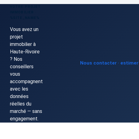
VOTRE PROJET
IMMOBILIER ·
%SITE_NAME%
Vous avez un
projet
immobilier à
Haute-Rivoire
? Nos
Nous contacter · estime
conseillers
vous
accompagnent
avec les
données
réelles du
marché — sans
engagement.