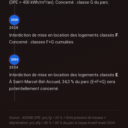
(DPE > 450 kWh/m²/an). Concerné : classe G du parc.
2028
2028
Interdiction de mise en location des logements classés
F
.
Concerné : classes F+G cumulées.
2034
2034
Interdiction de mise en location des logements classés
E
.
À Saint-Marcel-Bel-Accueil, 34,3 % du parc (E+F+G) sera
potentiellement concerné.
Source : ADEME DPE. pct_fg > 20 % = forte pression de travaux +
dépréciation. pct_efg > 40 % = 40 % du parc à risque locatif avant 2034.