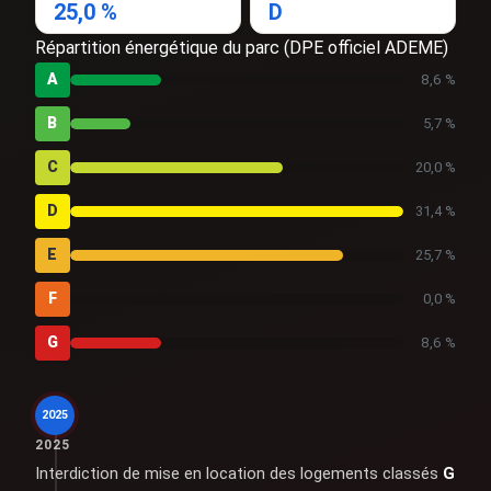
25,0 %
D
Répartition énergétique du parc (DPE officiel ADEME)
A
8,6 %
B
5,7 %
C
20,0 %
D
31,4 %
E
25,7 %
F
0,0 %
G
8,6 %
2025
2025
Interdiction de mise en location des logements classés
G