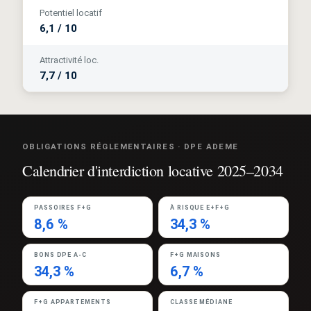
Potentiel locatif
6,1 / 10
Attractivité loc.
7,7 / 10
OBLIGATIONS RÉGLEMENTAIRES · DPE ADEME
Calendrier d'interdiction locative 2025–2034
PASSOIRES F+G
À RISQUE E+F+G
8,6 %
34,3 %
BONS DPE A-C
F+G MAISONS
34,3 %
6,7 %
F+G APPARTEMENTS
CLASSE MÉDIANE