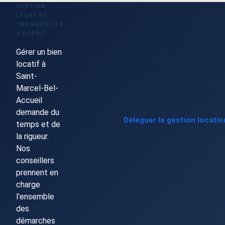
GESTION
LOCATIVE ·
TRANQUILLITÉ
D'ESPRIT
Gérer un bien
locatif à
Saint-
Marcel-Bel-
Accueil
demande du
Déléguer la gestion locati
temps et de
la rigueur.
Nos
conseillers
prennent en
charge
l'ensemble
des
démarches