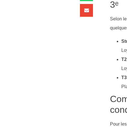
3ᵉ
Selon le
quelques
St
Lo
T2
Lo
T3
Pl
Comp
cond
Pour les