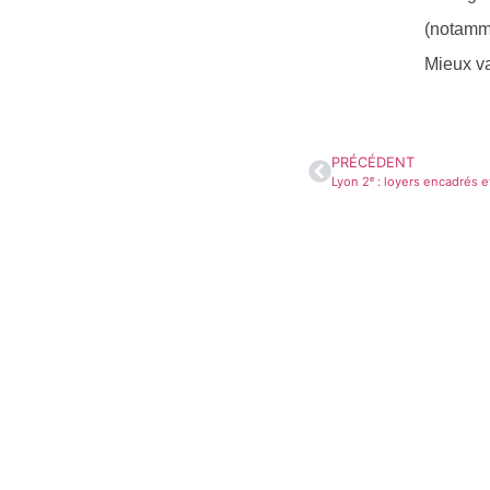
(notamme
Mieux va
PRÉCÉDENT
Lyon 2ᵉ : loyers encadrés e
Nous serions h