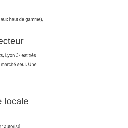
ériaux haut de gamme),
ecteur
, Lyon 3ᵉ est très
u marché seul. Une
 locale
r autorisé