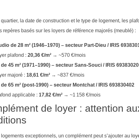
 quartier, la date de construction et le type de logement, les plaf
 repères basés sur les loyers de référence majorés (meublé) :
udio de 28 m² (1946–1970) – secteur Part-Dieu / IRIS 693830
yer plafond :
20,36 €/m²
→ ~570 €/mois
 de 45 m² (1971–1990) – secteur Sans-Souci / IRIS 6938302
yer majoré :
18,61 €/m²
→ ~837 €/mois
 de 65 m² (post-1990) – secteur Montchat / IRIS 693830402
afond applicable :
17,82 €/m²
→ ~1 158 €/mois
lément de loyer : attention au
itions
 logements exceptionnels, un complément peut s’ajouter au loyer 