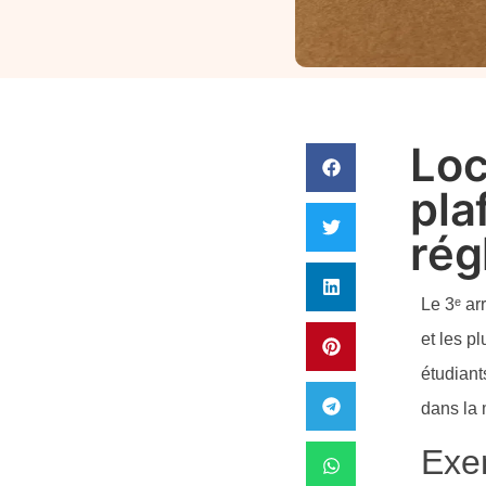
Loc
pla
rég
Le 3ᵉ ar
et les pl
étudiant
dans la 
Exe