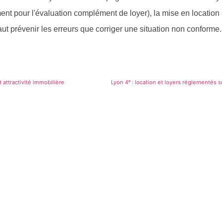
nt pour l'évaluation complément de loyer), la mise en location e
ut prévenir les erreurs que corriger une situation non conforme.
t attractivité immobilière
Contactez-nous
eureux d'échanger avec vous sur votre projet d'investisse
Contactez-nous