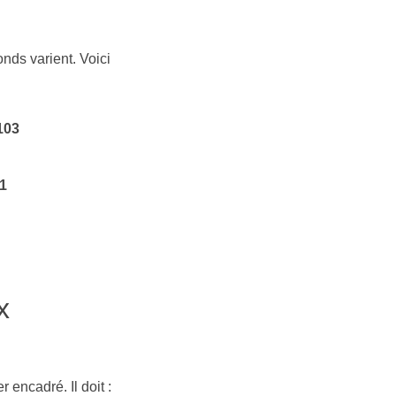
onds varient. Voici
103
01
x
encadré. Il doit :