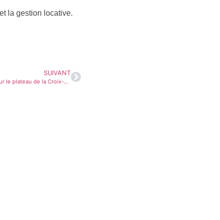
t la gestion locative.
SUIVANT
Lyon 4ᵉ : location et loyers réglementés sur le plateau de la Croix-Rousse
ment immobilier