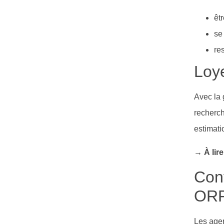
êtr
se
re
Loye
Avec la 
recherch
estimati
→ À lir
Conf
ORP
Les age