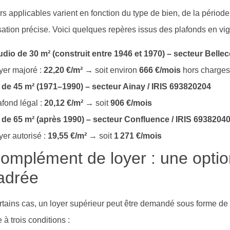
rs applicables varient en fonction du type de bien, de la période
isation précise. Voici quelques repères issus des plafonds en vi
udio de 30 m² (construit entre 1946 et 1970) – secteur Belle
yer majoré :
22,20 €/m²
→ soit environ
666 €/mois
hors charge
 de 45 m² (1971–1990) – secteur Ainay / IRIS 693820204
afond légal :
20,12 €/m²
→ soit
906 €/mois
 de 65 m² (après 1990) – secteur Confluence / IRIS 6938204
yer autorisé :
19,55 €/m²
→ soit
1 271 €/mois
omplément de loyer : une opti
adrée
tains cas, un loyer supérieur peut être demandé sous forme de 
 à trois conditions :