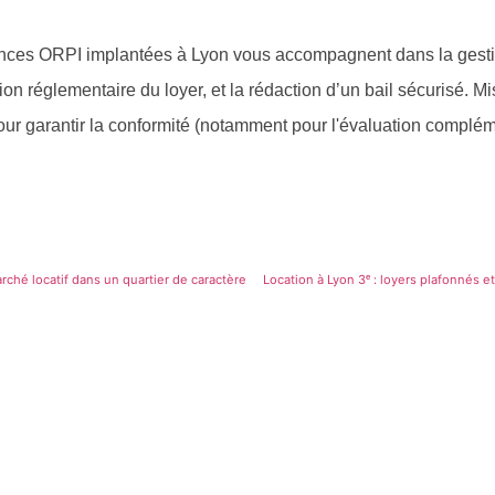
nces ORPI implantées à Lyon vous accompagnent dans la gestio
tion réglementaire du loyer, et la rédaction d’un bail sécurisé. M
our garantir la conformité (notamment pour l'évaluation compléme
.
rché locatif dans un quartier de caractère
Location à Lyon 3ᵉ : loyers plafonnés 
Contactez-nous