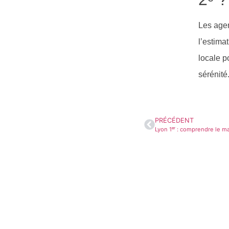
Les age
l’estima
locale p
sérénité
PRÉCÉDENT
Lyon 1ᵉʳ : comprendre le ma