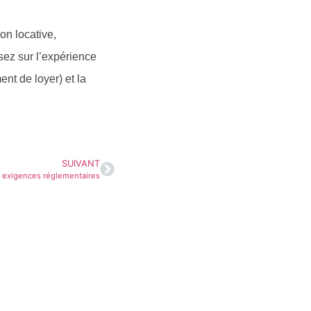
n locative,
isez sur l’expérience
nt de loyer) et la
SUIVANT
et exigences réglementaires