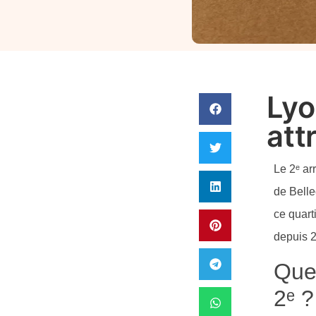
Lyo
att
Le 2ᵉ ar
de Belle
ce quart
depuis 
Quel
2ᵉ ?