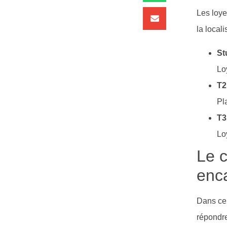
Les loye
la local
St
Lo
T2
Pl
T3
Lo
Le c
enc
Dans cer
répondre