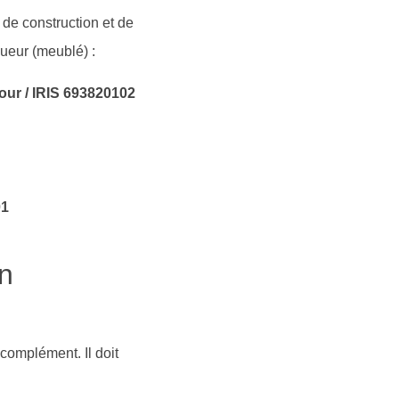
 de construction et de
gueur (meublé) :
cour / IRIS 693820102
s
01
on
complément. Il doit