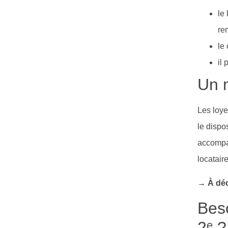
le
re
le
il
Un 
Les loye
le dispo
accompag
locataire
→ À déc
Bes
2ᵉ ?