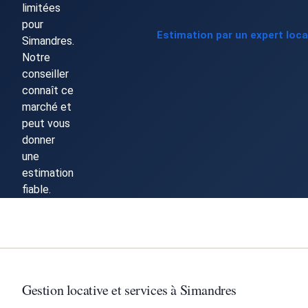
limitées
pour
Estimation par un expert loc
Simandres.
Notre
conseiller
connaît ce
marché et
peut vous
donner
une
estimation
fiable.
Gestion locative et services à Simandres