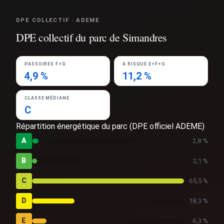
DPE COLLECTIF · ADEME
DPE collectif du parc de Simandres
PASSOIRES F+G
À RISQUE E+F+G
4,9 %
11,2 %
CLASSE MÉDIANE
C
Répartition énergétique du parc (DPE officiel ADEME)
A
2,8 %
B
2,1 %
C
65,5 %
D
18,3 %
E
6,3 %